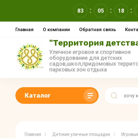
83
05
17
Главная
О компании
Обратная связь
Конт
"Территория детств
Уличное игровое и спортивное
оборудование для детских
садов,школ,придомовых террито
парковых зон отдыха
Каталог
Главная
Детские уличные площадки
Игровые