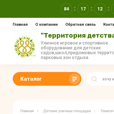
84
17
12
Главная
О компании
Обратная связь
Конт
"Территория детств
Уличное игровое и спортивное
оборудование для детских
садов,школ,придомовых террито
парковых зон отдыха
Каталог
Главная
Детские уличные площадки
Тематич