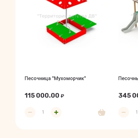
Песочница "Мухоморчик"
Песочны
115 000.00
345 0
₽