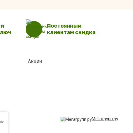
 и
Постоянным
ключ
клиентам скидка
Акции
Мегагрупп.ру
kie