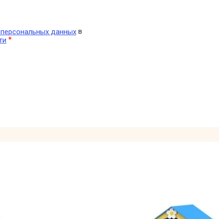
в
у персональных данных
*
ти