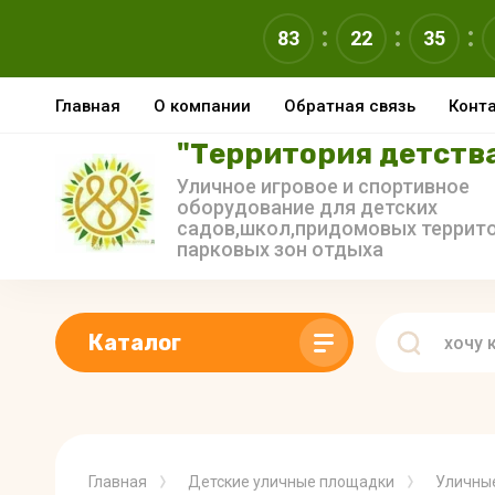
83
22
35
Главная
О компании
Обратная связь
Конт
"Территория детств
Уличное игровое и спортивное
оборудование для детских
садов,школ,придомовых террито
парковых зон отдыха
Каталог
Главная
Детские уличные площадки
Уличны