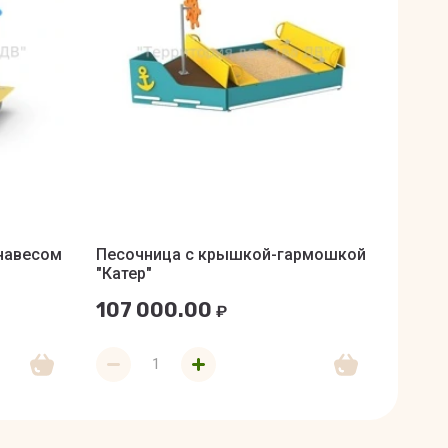
навесом
Песочница с крышкой-гармошкой
Песоч
"Катер"
107 000.00
485 
₽