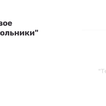
вое
гольники"